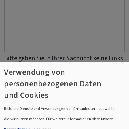
Bitte geben Sie in Ihrer Nachricht keine Links
oder Internetadressen an.
Verwendung von
personenbezogenen Daten
Einwilligung
und Cookies
Sie erklären sich damit einverstanden, dass Ihre Daten zur
Bitte die Dienste und Anwendungen von Drittanbietern auswählen,
Bearbeitung Ihres Anliegens verwendet werden. Weitere
die wir nutzen möchten.
Für weitere Informationen bitte unsere
Informationen und Widerrufshinweise finden Sie in der