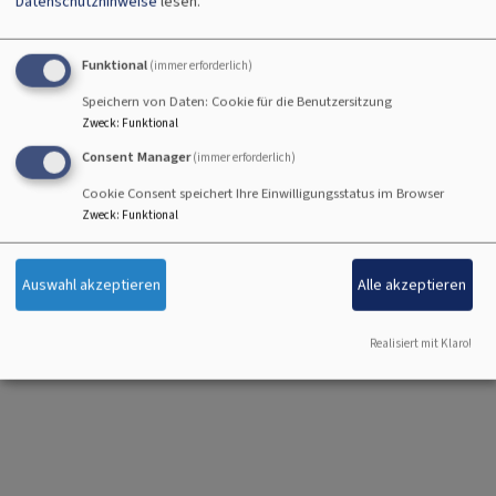
Datenschutzhinweise
lesen.
Datenschutzerklärung
.
CAPTCHA
Funktional
(immer erforderlich)
Math question (3 + 2 =)
Speichern von Daten: Cookie für die Benutzersitzung
Zweck
:
Funktional
Consent Manager
(immer erforderlich)
Cookie Consent speichert Ihre Einwilligungsstatus im Browser
Lösen Sie diese einfache mathematische Aufgabe und geben das
Zweck
:
Funktional
Ergebnis ein. z.B. Geben Sie für 1+3 eine 4 ein.
Diese Frage dient der Vermeidung von Spam.
Auswahl akzeptieren
Alle akzeptieren
Realisiert mit Klaro!